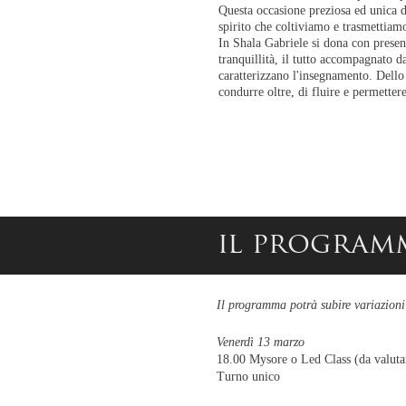
Questa occasione preziosa ed unica d
spirito che coltiviamo e
trasmettiam
In Shala Gabriele si dona con presen
tranquillità, il tutto accompagnato d
caratterizzano l'insegnamento. Dello y
condurre oltre, di fluire e permetter
il program
Il programma potrà subire variazioni 
Venerdì 13 marzo
18.00 Mysore o Led Class (da valutare
Turno unico