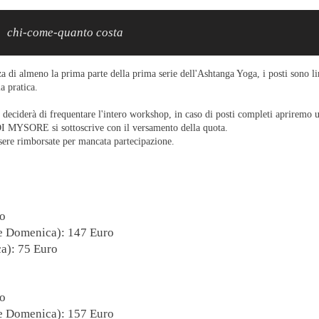
,
chi-come-quanto costa
 di almeno la prima parte della prima serie dell'Ashtanga Yoga, i posti sono lim
a pratica.
 deciderà di frequentare l'intero workshop, in caso di posti completi apriremo un
 MYSORE si sottoscrive con il versamento della quota.
sere rimborsate per mancata partecipazione.
o
 Domenica): 147 Euro
a): 75 Euro
o
 Domenica): 157 Euro