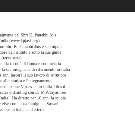
ialmente dal Shri K. Pattabhi Jois
India (
www.kpjayi.org
).
on Shri K. Pattabhi Jois e suo nipote
tore dell'istituto e sotto la sua guida
 (terza serie).
e alla facoltà di Roma e comincia la
la sua insegnante di riferimento in Italia
anni lascerà il suo lavoro di istruttore
e alla pratica e l'insegnamento
editazione Vipassana in Italia, filosofia
utra e chanting con Dr M.A Jayashree,
ndia). Ha diretto per 10 anni la scuola
vive con la sua famiglia a Sassari
ops in italia e all'estero.