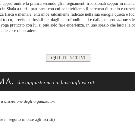
i approfondire la pratica secondo gli insegnamenti tradizionali seppur in mani
o
in Shala a tutti
i praticanti con cui condividiamo il percorso di studio e cresci
za fisica e
mentale, entrambe saldamente
radicate nella sua energia quieta e foc
al tocco, preciso ed invisibile, dagli approfondimenti e dalla concentrazione sile
oga praticato con lui si può solo fare esperienza, in uno spazio che lascia la poss
e alle cose di accadere.
qui ti iscrivi
ma,
che aggiusteremo in base agli iscritti
a discrezione degli organizzatori
 in seguito in base agli iscritti)