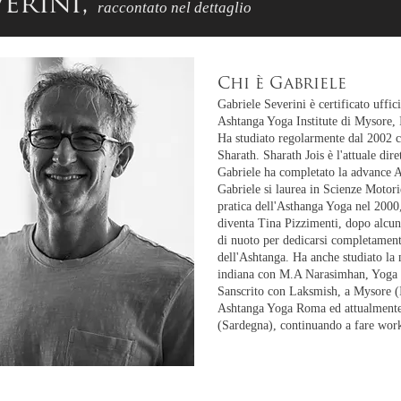
verini,
raccontato nel dettaglio
Chi è Gabriele
Gabriele Severini è certificato uffic
Ashtanga Yoga Institute di Mysore, 
Ha studiato regolarmente dal 2002 c
Sharath. Sharath Jois è l'attuale diret
Gabriele ha completato la advance A
Gabriele si laurea in Scienze Motori
pratica dell'Asthanga Yoga nel 2000, 
diventa Tina Pizzimenti, dopo alcuni 
di nuoto per dedicarsi completament
dell'Ashtanga. Ha anche studiato la m
indiana con M.A Narasimhan, Yoga s
Sanscrito con Laksmish, a Mysore (I
Ashtanga Yoga Roma ed attualmente 
(Sardegna), continuando a fare worksh