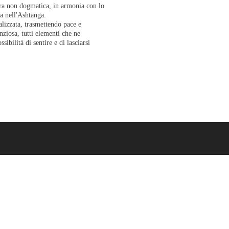
era non dogmatica, in armonia con lo
ta
nell'Ashtanga.
alizzata
, trasmettendo pace e
nziosa, tutti elementi che ne
ibilità di sentire e di lasciarsi